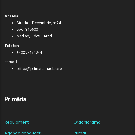
Adresa
:
Strada 1 Decembrie, nr.24
cod: 315500
Nadlac, judetul Arad
Telefon
:
+40257474844
E-mail
:
office@primaria-nadlac.ro
Primăria
Regulament
Organigrama
Agenda conducerii
Primar