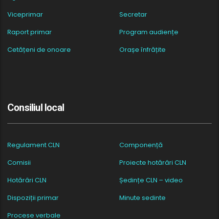
Viceprimar
Secretar
Raport primar
Program audiențe
Cetățeni de onoare
Orașe înfrățite
Consiliul local
Regulament CLN
Componență
Comisii
Proiecte hotărâri CLN
Hotărâri CLN
Ședințe CLN – video
Dispoziții primar
Minute sedinte
Procese verbale